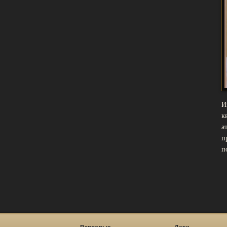
И
к
а
п
п