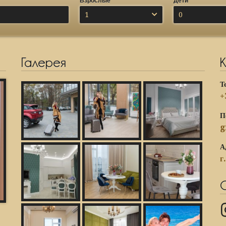
Взрослые
Дети
1
0
Галерея
Т
+
П
g
А
г