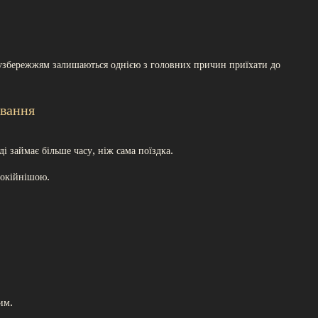
 узбережжям залишаються однією з головних причин приїхати до
ування
і займає більше часу, ніж сама поїздка.
покійнішою.
им.