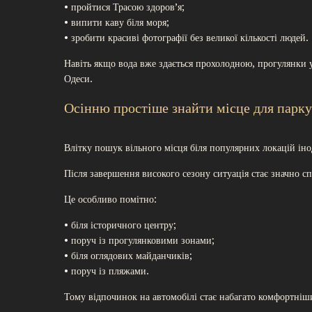
• пройтися Трасою здоров’я;
• випити каву біля моря;
• зробити красиві фотографії без великої кількості людей.
Навіть якщо вода вже здається прохолодною, прогулянки
Одеси.
Осінню простіше знайти місце для парк
Влітку пошук вільного місця біля популярних локацій інод
Після завершення високого сезону ситуація стає значно с
Це особливо помітно:
• біля історичного центру;
• поруч із прогулянковими зонами;
• біля оглядових майданчиків;
• поруч із пляжами.
Тому відпочинок на автомобілі стає набагато комфортніш