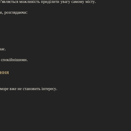
з’являється можливість приділити увагу самому місту.
и, розглядаючи:
чає.
о спокійнішими.
ання
море вже не становить інтересу.
.