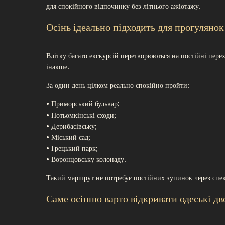
для спокійного відпочинку без літнього ажіотажу.
Осінь ідеально підходить для прогулянок
Влітку багато екскурсій перетворюються на постійні пере
інакше.
За один день цілком реально спокійно пройти:
• Приморський бульвар;
• Потьомкінські сходи;
• Дерибасівську;
• Міський сад;
• Грецький парк;
• Воронцовську колонаду.
Такий маршрут не потребує постійних зупинок через спек
Саме осінню варто відкривати одеські д