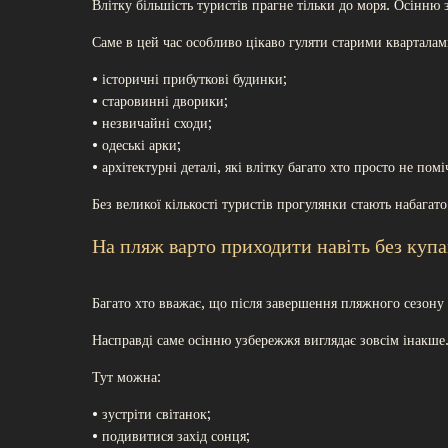
Влітку більшість туристів прагне тільки до моря. Осінню 
Саме в цей час особливо цікаво гуляти старими кварталам
• історичні прибуткові будинки;
• старовинні дворики;
• незвичайні сходи;
• одеські арки;
• архітектурні деталі, які влітку багато хто просто не помі
Без великої кількості туристів прогулянки стають набагат
На пляж варто приходити навіть без куп
Багато хто вважає, що після завершення пляжного сезону 
Насправді саме осінню узбережжя виглядає зовсім інакше
Тут можна:
• зустріти світанок;
• подивитися захід сонця;