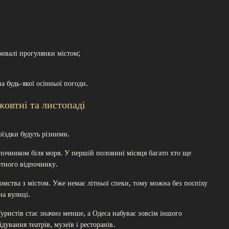
ривалі прогулянки містом;
 будь-якої осінньої погоди.
жовтні та листопаді
оїздки будуть різними.
дпочинком біля моря. У першій половині місяця багато хто ще
ртного відпочинку.
мства з містом. Уже немає літньої спеки, тому можна без поспіху
на вулиці.
ристів стає значно менше, а Одеса набуває зовсім іншого
ування театрів, музеїв і ресторанів.