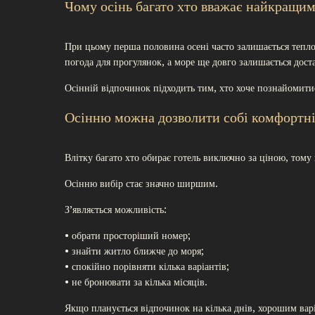
Чому осінь багато хто вважає найкращим
При цьому перша половина осені часто залишається теплою
погода для прогулянок, а море ще довго залишається доста
Осінній відпочинок підходить тим, хто хоче познайомитис
Осінню можна дозволити собі комфортн
Влітку багато хто обирає готель виключно за ціною, тому
Осінню вибір стає значно ширшим.
З’являється можливість:
• обрати просторіший номер;
• знайти житло ближче до моря;
• спокійно порівняти кілька варіантів;
• не бронювати за кілька місяців.
Якщо планується відпочинок на кілька днів, хорошим ва