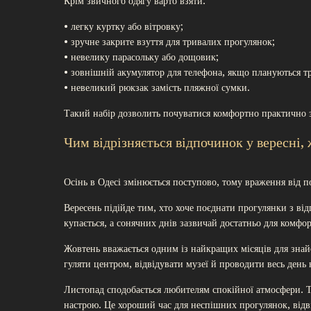
Крім звичного одягу варто взяти:
• легку куртку або вітровку;
• зручне закрите взуття для тривалих прогулянок;
• невелику парасольку або дощовик;
• зовнішній акумулятор для телефона, якщо плануються т
• невеликий рюкзак замість пляжної сумки.
Такий набір дозволить почуватися комфортно практично за
Чим відрізняється відпочинок у вересні, 
Осінь в Одесі змінюється поступово, тому враження від п
Вересень підійде тим, хто хоче поєднати прогулянки з ві
купається, а сонячних днів зазвичай достатньо для комфо
Жовтень вважається одним із найкращих місяців для знайо
гуляти центром, відвідувати музеї й проводити весь день 
Листопад сподобається любителям спокійної атмосфери. Ту
настрою. Це хороший час для неспішних прогулянок, відвід