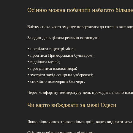
Осінню можна побачити набагато більше 
Влітку спека часто змушує повертатися до готелю вже вде
За один день цілком реально встигнути:
• поснідати в центрі міста;
• пройтися Приморським бульваром;
• відвідати музей;
• прогулятися вздовж моря;
• зустріти захід сонця на узбережжі;
• спокійно повечеряти без черг.
Через комфортну температуру день проходить значно нас
Чи варто виїжджати за межі Одеси
Якщо відпочинок триває кілька днів, варто виділити хоча
Осінню особливо приємно відвідати: