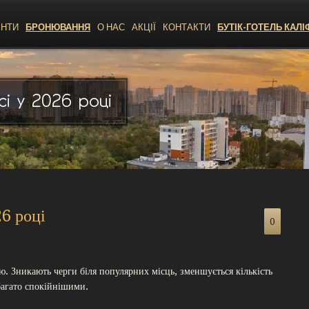
ЕНТИ
БРОНЮВАННЯ
О НАС
АКЦІЇ
КОНТАКТИ
БУТІК-ГОТЕЛЬ КАЛІ
і у 2026 році
26 році
0
ю. Зникають черги біля популярних місць, зменшується кількість
багато спокійнішими.