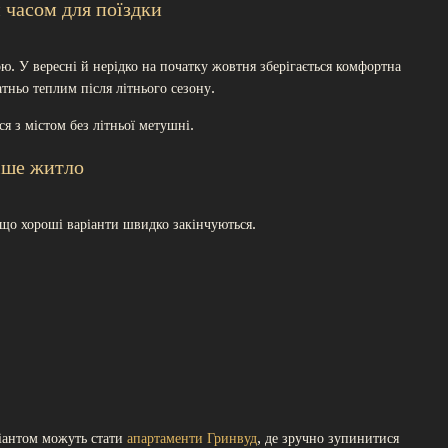
 часом для поїздки
. У вересні й нерідко на початку жовтня зберігається комфортна
тньо теплим після літнього сезону.
я з містом без літньої метушні.
іше житло
 що хороші варіанти швидко закінчуються.
ріантом можуть стати
апартаменти Гринвуд
, де зручно зупинитися