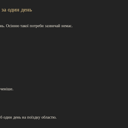
за один день
нь. Осінню такої потреби зазвичай немає.
иченіше.
 б один день на поїздку областю.