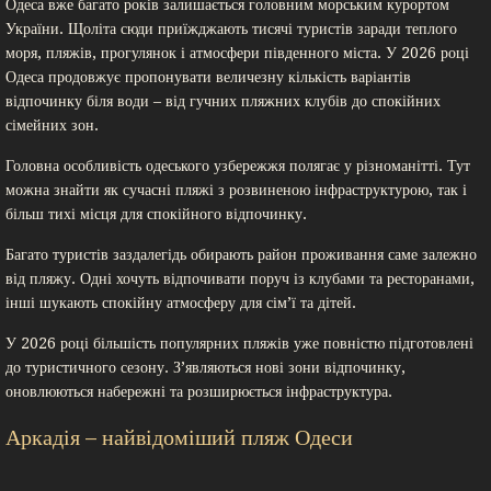
Одеса вже багато років залишається головним морським курортом
України. Щоліта сюди приїжджають тисячі туристів заради теплого
моря, пляжів, прогулянок і атмосфери південного міста. У 2026 році
Одеса продовжує пропонувати величезну кількість варіантів
відпочинку біля води – від гучних пляжних клубів до спокійних
сімейних зон.
Головна особливість одеського узбережжя полягає у різноманітті. Тут
можна знайти як сучасні пляжі з розвиненою інфраструктурою, так і
більш тихі місця для спокійного відпочинку.
Багато туристів заздалегідь обирають район проживання саме залежно
від пляжу. Одні хочуть відпочивати поруч із клубами та ресторанами,
інші шукають спокійну атмосферу для сім’ї та дітей.
У 2026 році більшість популярних пляжів уже повністю підготовлені
до туристичного сезону. З’являються нові зони відпочинку,
оновлюються набережні та розширюється інфраструктура.
Аркадія – найвідоміший пляж Одеси