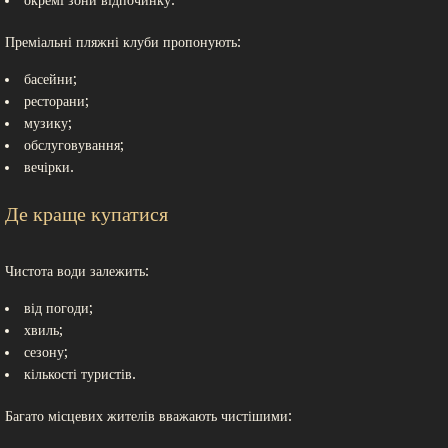
окремі зони відпочинку.
Преміальні пляжні клуби пропонують:
басейни;
ресторани;
музику;
обслуговування;
вечірки.
Де краще купатися
Чистота води залежить:
від погоди;
хвиль;
сезону;
кількості туристів.
Багато місцевих жителів вважають чистішими: