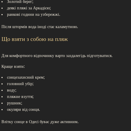
Золотий берег;
деякі пляжі за Аркадією;
ранкові години на узбережжі.
Після штормів вода іноді стає каламутною.
Що взяти з собою на пляж
Для комфортного відпочинку варто заздалегідь підготуватися.
Краще взяти:
сонцезахисний крем;
головний убір;
воду;
пляжне взуття;
рушник;
окуляри від сонця.
Влітку сонце в Одесі буває дуже активним.