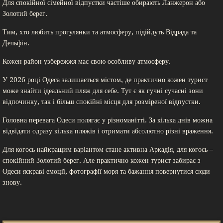
Для спокійної сімейної відпустки частіше обирають Ланжерон або
Золотий берег.
Тим, хто любить прогулянки та атмосферу, підійдуть Відрада та
Дельфін.
Кожен район узбережжя має свою особливу атмосферу.
У 2026 році Одеса залишається містом, де практично кожен турист
може знайти ідеальний пляж для себе. Тут є як гучні сучасні зони
відпочинку, так і більш спокійні місця для розміреної відпустки.
Головна перевага Одеси полягає у різноманітті. За кілька днів можна
відвідати одразу кілька пляжів і отримати абсолютно різні враження.
Для когось найкращим варіантом стане активна Аркадія, для когось –
спокійний Золотий берег. Але практично кожен турист забирає з
Одеси яскраві емоції, фотографії моря та бажання повернутися сюди
знову.