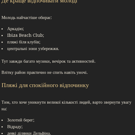
Де краще відпочивати молоді
Молодь найчастіше обирає:
Аркадію;
Ibiza Beach Club;
пляжі біля клубів;
центральні зони узбережжя.
Тут завжди багато музики, вечірок та активностей.
Влітку район практично не спить навіть уночі.
Пляжі для спокійного відпочинку
Тим, хто хоче уникнути великої кількості людей, варто звернути увагу
на:
Золотий берег;
Відраду;
деякі ділянки Дельфіна.