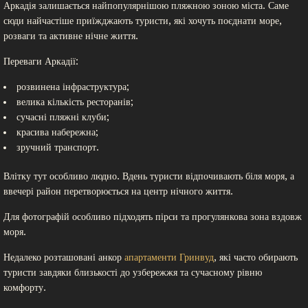
Аркадія залишається найпопулярнішою пляжною зоною міста. Саме
сюди найчастіше приїжджають туристи, які хочуть поєднати море,
розваги та активне нічне життя.
Переваги Аркадії:
розвинена інфраструктура;
велика кількість ресторанів;
сучасні пляжні клуби;
красива набережна;
зручний транспорт.
Влітку тут особливо людно. Вдень туристи відпочивають біля моря, а
ввечері район перетворюється на центр нічного життя.
Для фотографій особливо підходять пірси та прогулянкова зона вздовж
моря.
Недалеко розташовані анкор
апартаменти Гринвуд
, які часто обирають
туристи завдяки близькості до узбережжя та сучасному рівню
комфорту.