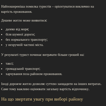
Найпоширеніша помилка туристів – орієнтуватися виключно на
вартість проживання.
Дешеве житло може виявитися:
далеко від моря;
біля шумної дороги;
без нормального транспорту;
у незручній частині міста.
У результаті турист починає витрачати більше грошей на:
таксі;
громадський транспорт;
харчування поза районом проживання.
Іноді дорожче житло дозволяє суттєво заощадити на інших витратах.
Саме тому важливо оцінювати загальну вартість відпочинку.
На що звертати увагу при виборі району