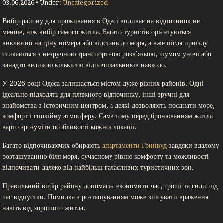
03.06.2026 • Under:
Uncategorized
Вибір району для проживання в Одесі впливає на відпочинок не
менше, ніж вибір самого житла. Багато туристів орієнтуються
виключно на ціну номера або відстань до моря, а вже після приїзду
стикаються з незручною транспортною розв’язкою, шумом уночі або
занадто великою кількістю відпочивальників навколо.
У 2026 році Одеса залишається містом дуже різних районів. Одні
ідеально підходять для пляжного відпочинку, інші зручні для
знайомства з історичним центром, а деякі дозволяють поєднати море,
комфорт і спокійну атмосферу. Саме тому перед бронюванням житла
варто зрозуміти особливості кожної локації.
Багато відпочиваючих обирають
апартаменти Гринвуд
завдяки вдалому
розташуванню біля моря, сучасному рівню комфорту та можливості
відпочивати далеко від найбільш галасливих туристичних зон.
Правильний вибір району допомагає економити час, гроші та сили під
час відпустки. Помилка з розташуванням може зіпсувати враження
навіть від хорошого житла.