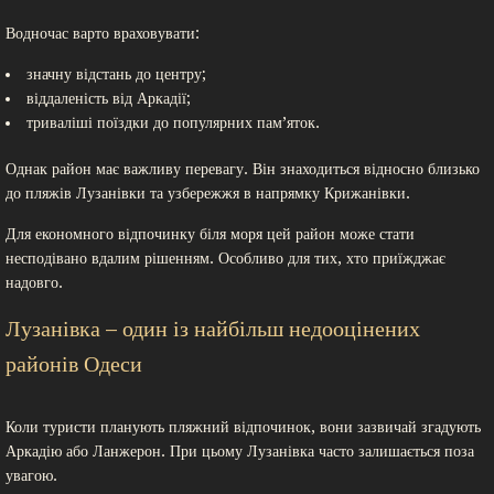
Водночас варто враховувати:
значну відстань до центру;
віддаленість від Аркадії;
триваліші поїздки до популярних пам’яток.
Однак район має важливу перевагу. Він знаходиться відносно близько
до пляжів Лузанівки та узбережжя в напрямку Крижанівки.
Для економного відпочинку біля моря цей район може стати
несподівано вдалим рішенням. Особливо для тих, хто приїжджає
надовго.
Лузанівка – один із найбільш недооцінених
районів Одеси
Коли туристи планують пляжний відпочинок, вони зазвичай згадують
Аркадію або Ланжерон. При цьому Лузанівка часто залишається поза
увагою.