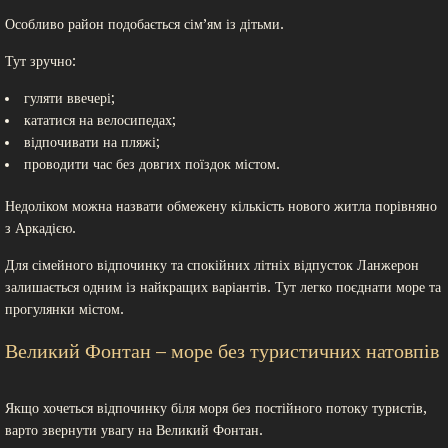
Особливо район подобається сім’ям із дітьми.
Тут зручно:
гуляти ввечері;
кататися на велосипедах;
відпочивати на пляжі;
проводити час без довгих поїздок містом.
Недоліком можна назвати обмежену кількість нового житла порівняно
з Аркадією.
Для сімейного відпочинку та спокійних літніх відпусток Ланжерон
залишається одним із найкращих варіантів. Тут легко поєднати море та
прогулянки містом.
Великий Фонтан – море без туристичних натовпів
Якщо хочеться відпочинку біля моря без постійного потоку туристів,
варто звернути увагу на Великий Фонтан.