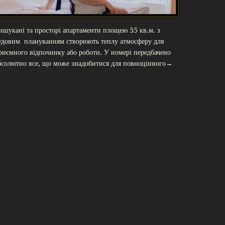
ишукані та просторі апартаменти площею 55 кв.м. з
удовим плануванням створюють теплу атмосферу для
риємного відпочинку або роботи. У номері передбачено
бсолютно все, що може знадобитися для повноцінного→