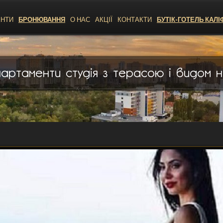
ЕНТИ
БРОНЮВАННЯ
О НАС
АКЦІЇ
КОНТАКТИ
БУТІК-ГОТЕЛЬ КАЛІ
партаменти студія з терасою і видом 