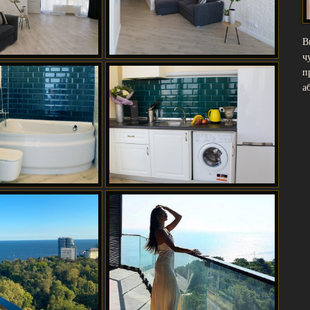
В
ч
п
а