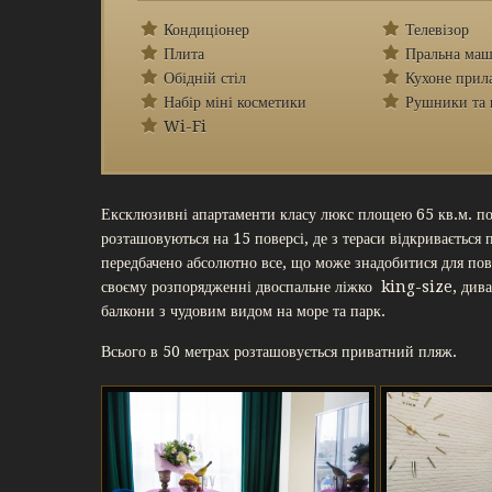
Кондиціонер
Телевізор
Плита
Пральна ма
Обідній стіл
Кухоне прил
Набір міні косметики
Рушники та 
Wi-Fi
Ексклюзивні апартаменти класу люкс площею 65 кв.м. по
розташовуються на 15 поверсі, де з тераси відкривається 
передбачено абсолютно все, що може знадобитися для по
своєму розпорядженні двоспальне ліжко king-size, диван-
балкони з чудовим видом на море та парк.
Всього в 50 метрах розташовується приватний пляж.