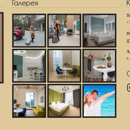
Галерея
Т
+
П
g
А
г
→