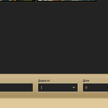
Дорослі
Діти
1
0