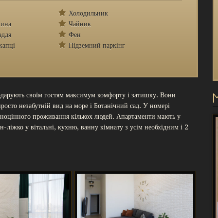
Холодильник
шина
Чайник
аддя
Фен
капці
Підземний паркінг
дарують своїм гостям максимум комфорту і затишку. Вони
просто незабутній вид на море і Ботанічний сад. У номері
вноцінного проживання кількох людей. Апартаменти мають у
ліжко у вітальні, кухню, ванну кімнату з усім необхідним і 2