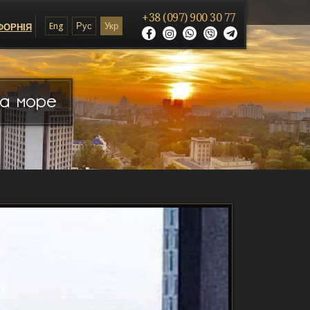
+38 (097) 900 30 77
Eng
Рус
Укр
ФОРНІЯ
на море