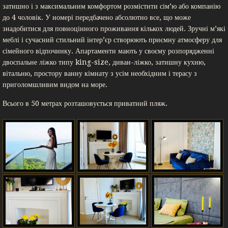
затишно і з максимальним комфортом розмістити сім’ю або компанію
до 4 чоловік. У номері передбачено абсолютно все, що може
знадобитися для повноцінного проживання кількох людей. Зручні м’які
меблі і сучасний стильний інтер’єр створюють приємну атмосферу для
сімейного відпочинку. Апартаменти мають у своєму розпорядженні
двоспальне ліжко типу king-size, диван-ліжко, затишну кухню,
вітальню, простору ванну кімнату з усім необхідним і терасу з
приголомшливим видом на море.
Всього в 50 метрах розташовується приватний пляж.